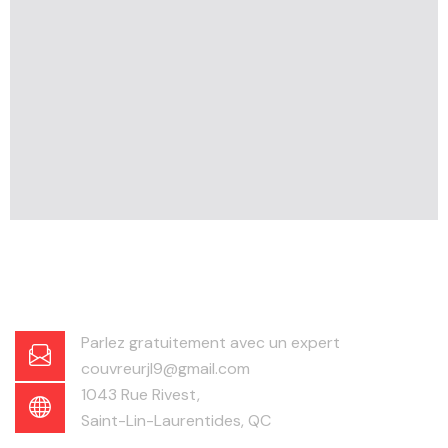
Parlez gratuitement avec un expert
couvreurjl9@gmail.com
1043 Rue Rivest,
Saint-Lin-Laurentides, QC